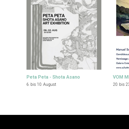
Peta Peta - Shota Asano
VOM M
6. bis 10. August
20. bis 2