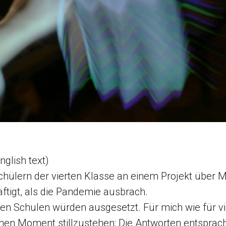
nglish text)
chülern der vierten Klasse an einem Projekt über
tigt, als die Pandemie ausbrach.
 den Schulen würden ausgesetzt. Für mich wie für vi
inen Moment stillzustehen: Die Antworten entsprac