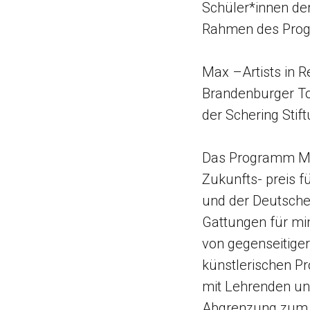
Schüler*innen de
Rahmen des Progr
Max –Artists in 
Brandenburger Tor
der Schering Stift
Das Programm Max
Zukunfts- preis f
und der Deutsche 
Gattungen für min
von gegenseitiger
künstlerischen P
mit Lehrenden und
Abgrenzung zum Un