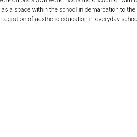
 work on one’s own work meets the encounter with 
o as a space within the school in demarcation to th
ntegration of aesthetic education in everyday school