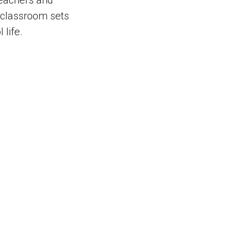
teachers and
e classroom sets
 life.