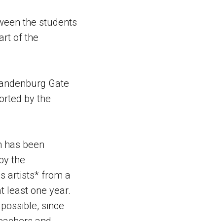
tween the students
rt of the
Brandenburg Gate
orted by the
h has been
by the
 artists* from a
at least one year.
possible, since