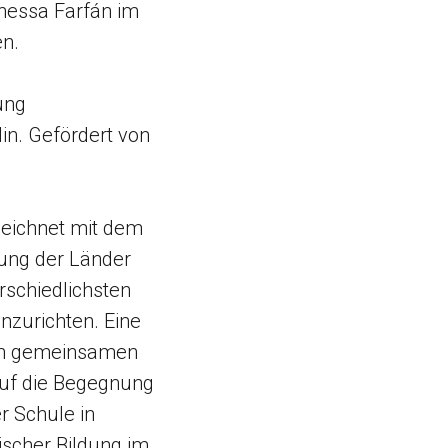
nessa Farfán im
n.
ung
in. Gefördert von
eichnet mit dem
ung der Länder
rschiedlichsten
inzurichten. Eine
 den gemeinsamen
 auf die Begegnung
r Schule in
ischer Bildung im