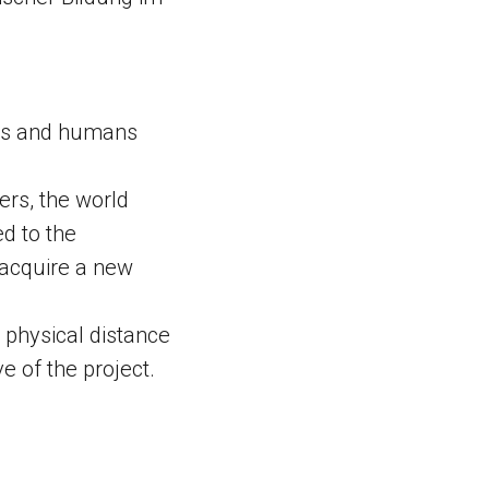
nes and humans
ers, the world
d to the
 acquire a new
physical distance
e of the project.