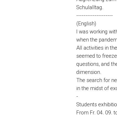
Schulalltag.
--------------------
(English)
I was working wi
when the pandemi
All activities in
seemed to freeze
questions, and t
dimension.
The search for n
in the midst of e
-
Students exhibition
From Fr. 04. 09. t