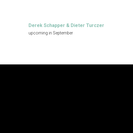
Derek Schapper & Dieter Turczer
upcoming in September