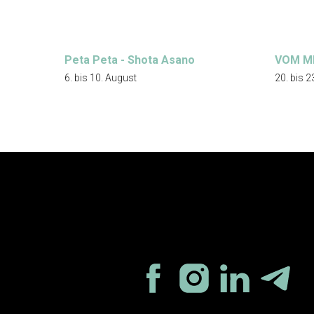
Peta Peta - Shota Asano
VOM M
6. bis 10. August
20. bis 2