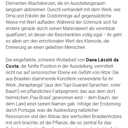
Elementen Wachskerzen, die im Ausstellungsraum
langsam abbrennen. Duschl verhandelt mit dem Werk, wie
Oma und Enkelin die Goldohrringe auf gegensätzliche
Weise mit Wert aufladen: Während der Schmuck sich für
erstere gerade durch seinen Materialwert als vererbbar
qualifiziert, ist dieser der Beschenkten völlig egal – ihr geht
es allein um den emotionalen Wert des Kleinods, die
Erinnerung an einen geliebten Menschen.
Die eingefärbte, schwere Wollarbeit von
Dana László da
Costa
, die fünfte Position in der Ausstellung, vermittelt
nicht nur auf sensorischer Ebene ein Gefühl von Hitze: Die
aus Brasilien stammende Künstlerin verwendete für ihr
Werk „Ibirapitanga“ (aus den Tupí-Guaraní-Sprachen: ‚roter
Baum‘) ein pflanzliches Farbpigment, das aus dem dort
heimischen ‚Pau-Brasil‘ gewonnen wird – dem Baum, der
dem Land einst seinen Namen gab. Infolge der Eroberung
durch Portugal, was die Ausbeutung natürlicher
Ressourcen und den Abbau des wertvollen Brasilienholzes
mit sich brachte, ist die Pflanze, die so zentral für das