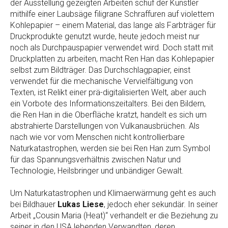
der Ausstellung gezeigten Arbeiten schuf der Künstler
mithilfe einer Laubsäge filigrane Schraffuren auf violettem
Kohlepapier – einem Material, das lange als Farbträger für
Druckprodukte genutzt wurde, heute jedoch meist nur
noch als Durchpauspapier verwendet wird. Doch statt mit
Druckplatten zu arbeiten, macht Ren Han das Kohlepapier
selbst zum Bildträger. Das Durchschlagpapier, einst
verwendet für die mechanische Vervielfältigung von
Texten, ist Relikt einer prä-digitalisierten Welt, aber auch
ein Vorbote des Informationszeitalters. Bei den Bildern,
die Ren Han in die Oberfläche kratzt, handelt es sich um
abstrahierte Darstellungen von Vulkanausbrüchen. Als
nach wie vor vom Menschen nicht kontrollierbare
Naturkatastrophen, werden sie bei Ren Han zum Symbol
für das Spannungsverhältnis zwischen Natur und
Technologie, Heilsbringer und unbändiger Gewalt.
Um Naturkatastrophen und Klimaerwärmung geht es auch
bei Bildhauer
Lukas Liese
, jedoch eher sekundär. In seiner
Arbeit „Cousin Maria (Heat)“ verhandelt er die Beziehung zu
seiner in den USA lebenden Verwandten, deren