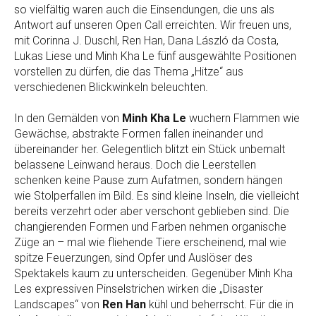
so vielfältig waren auch die Einsendungen, die uns als
Antwort auf unseren Open Call erreichten. Wir freuen uns,
mit Corinna J. Duschl, Ren Han, Dana László da Costa,
Lukas Liese und Minh Kha Le fünf ausgewählte Positionen
vorstellen zu dürfen, die das Thema „Hitze“ aus
verschiedenen Blickwinkeln beleuchten.
In den Gemälden von
Minh Kha Le
wuchern Flammen wie
Gewächse, abstrakte Formen fallen ineinander und
übereinander her. Gelegentlich blitzt ein Stück unbemalt
belassene Leinwand heraus. Doch die Leerstellen
schenken keine Pause zum Aufatmen, sondern hängen
wie Stolperfallen im Bild. Es sind kleine Inseln, die vielleicht
bereits verzehrt oder aber verschont geblieben sind. Die
changierenden Formen und Farben nehmen organische
Züge an – mal wie fliehende Tiere erscheinend, mal wie
spitze Feuerzungen, sind Opfer und Auslöser des
Spektakels kaum zu unterscheiden. Gegenüber Minh Kha
Les expressiven Pinselstrichen wirken die „Disaster
Landscapes“ von
Ren Han
kühl und beherrscht. Für die in