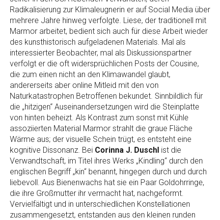
Radikalisierung zur Klimaleugnerin er auf Social Media über
mehrere Jahre hinweg verfolgte. Liese, der traditionell mit
Marmor arbeitet, bedient sich auch für diese Arbeit wieder
des kunsthistorisch aufgeladenen Materials. Mal als
interessierter Beobachter, mal als Diskussionspartner
verfolgt er die oft widersprüchlichen Posts der Cousine,
die zum einen nicht an den Klimawandel glaubt,
andererseits aber online Mitleid mit den von
Naturkatastrophen Betroffenen bekundet. Sinnbildlich für
die „hitzigen“ Auseinandersetzungen wird die Steinplatte
von hinten beheizt. Als Kontrast zum sonst mit Kühle
assoziierten Material Marmor strahlt die graue Fläche
Wärme aus; der visuelle Schein trügt, es entsteht eine
kognitive Dissonanz. Bei
Corinna J. Duschl
ist die
Verwandtschaft, im Titel ihres Werks „Kindling“ durch den
englischen Begriff „kin“ benannt, hingegen durch und durch
liebevoll. Aus Bienenwachs hat sie ein Paar Goldohrringe,
die ihre Großmutter ihr vermacht hat, nachgeformt.
Vervielfältigt und in unterschiedlichen Konstellationen
zusammengesetzt, entstanden aus den kleinen runden